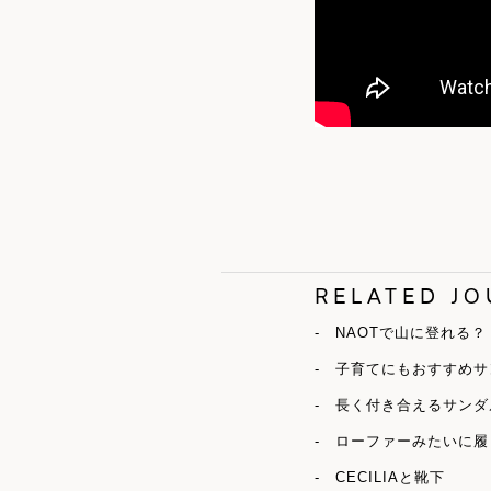
RELATED J
- NAOTで山に登れる？
- 子育てにもおすすめ
- 長く付き合えるサン
- ローファーみたいに履く -P
- CECILIAと靴下