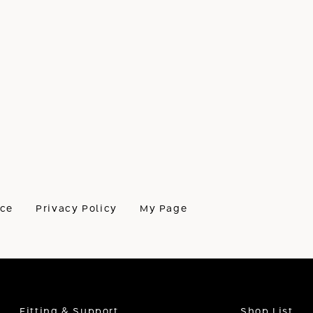
ice
Privacy Policy
My Page
Fitting & Support
Shop List