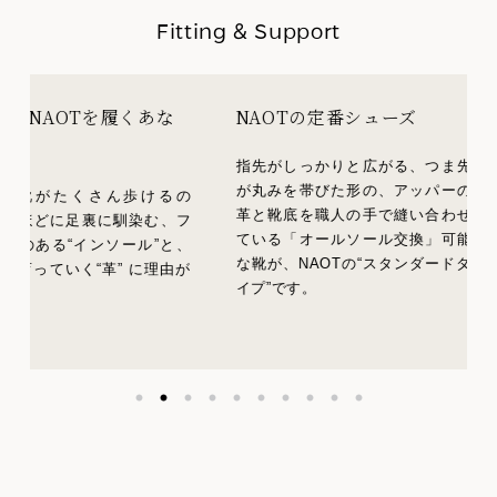
Fitting & Support
を履くあな
NAOTの定番シューズ
How ol
化-
指先がしっかりと広がる、つま先
が丸みを帯びた形の、アッパーの
さん歩けるの
履くほどに育
革と靴底を職人の手で縫い合わせ
に馴染む、フ
ぞれのNA
ている「オールソール交換」可能
ソール”と、
ング。
な靴が、NAOTの“スタンダードタ
革” に理由が
イプ”です。