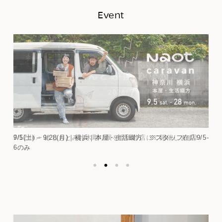
Event
9/5(土) – 9/28(月)｜横浜｜本屋・生活綴方 ※スタッフ在店9/5-
6のみ