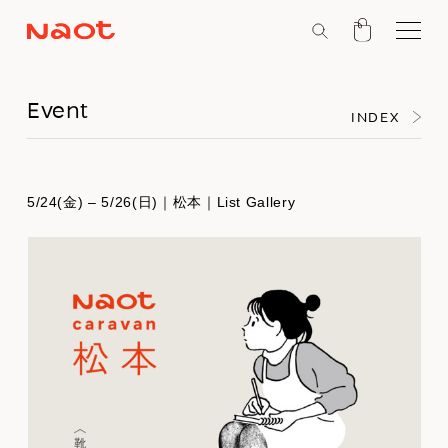
Event
INDEX
5/24(金) – 5/26(日)｜松本｜List Gallery