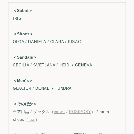
＜Sabot＞
IRIS
＜Shoes＞
OLGA / DANIELA / CLARA / PISAC
＜Sandals＞
CECILIA / SVETLANA / HEIDI / GENEVA
＜Men’s＞
GLACIER / DENALI / TUNDRA
＜そのほか＞
ケア用品 / ソックス（
entwa
/
POSIPOSY
） / room
shoes（
fuai
）