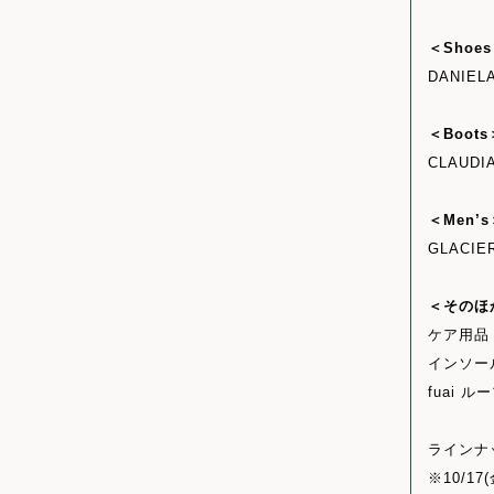
＜Shoe
DANIELA
＜Boots
CLAUDI
＜Men’
GLACIE
＜そのほ
ケア用品
インソール W
fuai ル
ラインナ
※10/1