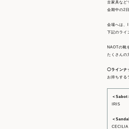
古家具など
会期中の2
会場へは、
下記のライ
NAOTの
たくさんの
◯ラインナ
お持ちする
＜Sabot
IRIS
＜Sanda
CECILIA