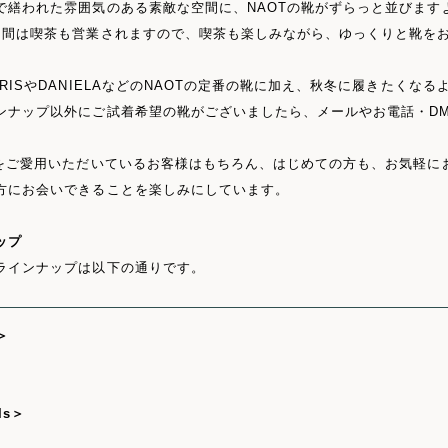
で繕われた雰囲気のある素敵な空間に、NAOTの靴がずらっと並びます
日間は喫茶も営業されますので、喫茶も楽しみながら、ゆっくりと靴を
IRISやDANIELAなどのNAOTの定番の靴に加え、秋冬に履きたくな
ンナップ以外にご試着希望の靴がございましたら、メールやお電話・D
靴をご愛用いただいているお客様はもちろん、はじめての方も、お気軽に
方にお会いできることを楽しみにしています。
ップ
ラインナップは以下の通りです。
＞
ls＞