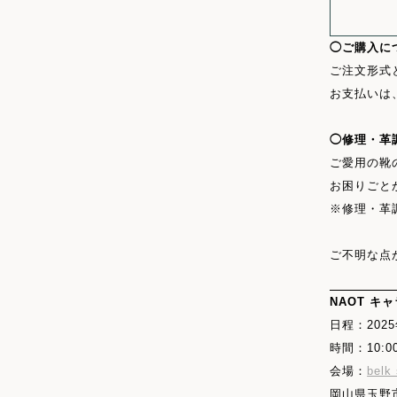
◯ご購入に
ご注文形式
お支払いは
◯修理・革
ご愛用の靴
お困りごと
※修理・革
ご不明な点
NAOT キャ
日程：2025
時間：10:00
会場：
belk
岡山県玉野市