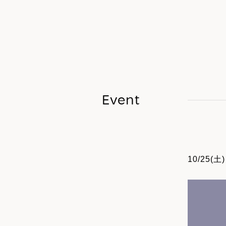
Event
10/25(土