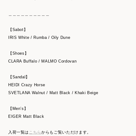
＿＿＿＿＿＿＿＿＿＿
【Sabot】
IRIS White / Rumba / Oily Dune
【Shoes】
CLARA Buffalo / MALMO Cordovan
【Sandal】
HEIDI Crazy Horse
SVETLANA Walnut / Matt Black / Khaki Beige
【Men’s】
EIGER Matt Black
入荷一覧は
こちら
からもご覧いただけます。