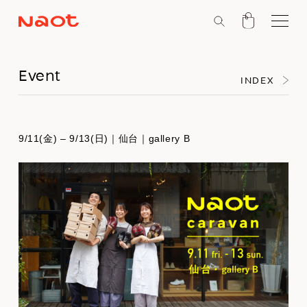
Event
INDEX
9/11(金) – 9/13(日)｜仙台｜gallery B