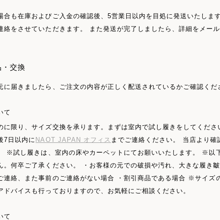
場合も在庫およびご入金の確認後、5営業日以内を目処に発送いたします
連絡をさせていただきます。 また発送が完了しましたら、詳細をメー
品・交換
元に届きましたら、ご注文の内容が正しく配送されているかご確認くだ
いて
のに限り、サイズ交換を承ります。まずは室内で試し履きをしてくださ
後7日以内に
NAOT JAPAN オフィス
までご連絡ください。 当店より確
。 ※試し履きは、室内の床やカーペットにてお願いいたします。 ※以
ん。何卒ご了承ください。 ・お客様の元での破損や汚れ、大きな履き皺
ご連絡、また事前のご連絡がない場合 ・割引商品である場合 ※サイズ
アドバイスも行っておりますので、お気軽にご相談ください。
いて