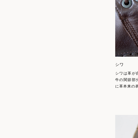
シワ
シワは革が
牛の関節部
に革本来の