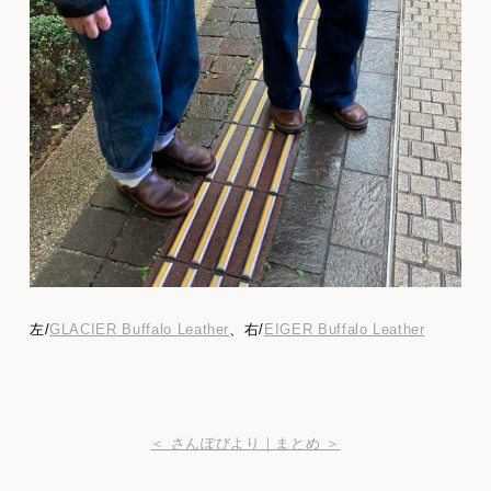
左/
GLACIER Buffalo Leather
、右/
EIGER Buffalo Leather
＜ さんぽびより｜まとめ ＞