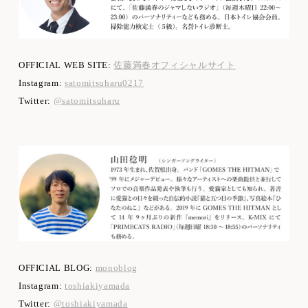
OFFICIAL WEB SITE:
佐藤満春オフィシャルサイト
Instagram:
satomitsuharu0217
Twitter:
@satomitsuharu
OFFICIAL BLOG:
monoblog
Instagram:
toshiakiyamada
Twitter:
@toshiakiyamada