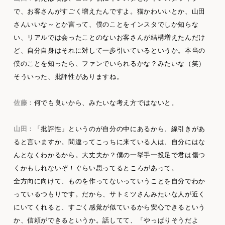
で、お客さんがすごく増えたんですよ。猫かわいいとか、山田
さんいいな～とか言って、僕のことをインスタでしか知らな
い、リアルでは会ったことのないお客さんが結構増えたんだけ
ど、自分自身はそれに対して一歩引いているというか。本当の
僕のことを知ったら、ファンでいられるかな？みたいな（笑）
そういった、批評性がありますね。
佐藤：
何でも良いから、みたいな考え方ではないと。
山田：
「批評性」というのが自分の中にあるから、線引きがあ
ると言いますか。間違ってこっちに来ている人は、自分にはな
んとなくわかるから。大丈夫か？僕の一挙手一投足で君は傷つ
くかもしれないぞ！ぐらい思ってるところがあって。
全方向に向けて、ものを作ってないっていうことを自分でわか
っているつもりです。だから、サトミツさんみたいな人が近く
にいてくれると、すごく感覚が似ているから安心できるという
か、信頼ができるというか。話してて、「やっぱりそうだよ