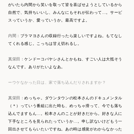
がいたら内間から笑いを取って皆を喜ばせようとしているから
自然で、気持ちいいし、みんなにもそれが伝わって…。サービ
スっていうか、愛っていうか。最高ですよ。
内間：
ブラマヨさんの収録行ったら楽しいですよね。もてなし
てくれる感じ。こっちは甘え切れるし。
真栄田：
ケンドーコバヤシさんとかもね、すごい人は大抵そう
なんです。ありがたいよなあ。
ーウケなかった日は、家で落ち込んだりされますか？
真栄田：
めっちゃ。ダウンタウンの松本さんのドキュメンタル
（＊）っていう番組に出た時も、めっちゃ滑って、今でも落ち
込んでますもん…。松本さんのことが好きだから。好きな人に
下手なところを見られたっていうか…。申し訳ないけどもう一
回出させてもらいたいですね。あの時は感覚がわからなかった