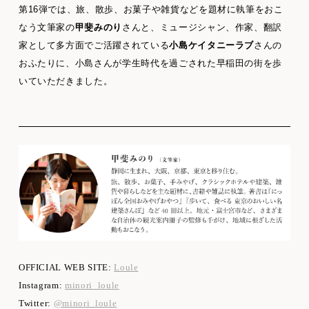
第16弾では、旅、散歩、お菓子や雑貨などを題材に執筆をおこ
なう文筆家の
甲斐みのり
さんと、ミュージシャン、作家、翻訳
家として多方面でご活躍されている
小島ケイタニーラブ
さんの
おふたりに、小島さんが学生時代を過ごされた早稲田の街を歩
いていただきました。
OFFICIAL WEB SITE:
Loule
Instagram:
minori_loule
Twitter:
@minori_loule