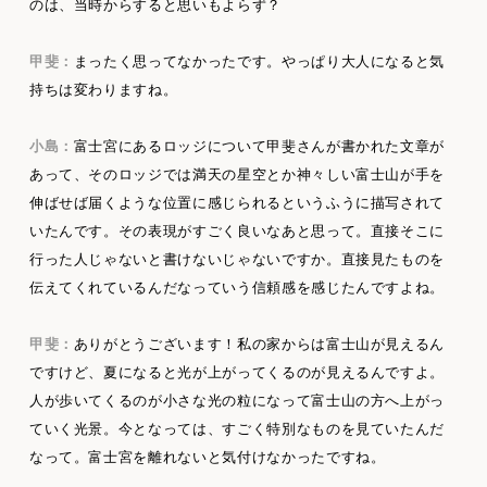
のは、当時からすると思いもよらず？
甲斐：
まったく思ってなかったです。やっぱり大人になると気
持ちは変わりますね。
小島：
富士宮にあるロッジについて甲斐さんが書かれた文章が
あって、そのロッジでは満天の星空とか神々しい富士山が手を
伸ばせば届くような位置に感じられるというふうに描写されて
いたんです。その表現がすごく良いなあと思って。直接そこに
行った人じゃないと書けないじゃないですか。直接見たものを
伝えてくれているんだなっていう信頼感を感じたんですよね。
甲斐：
ありがとうございます！私の家からは富士山が見えるん
ですけど、夏になると光が上がってくるのが見えるんですよ。
人が歩いてくるのが小さな光の粒になって富士山の方へ上がっ
ていく光景。今となっては、すごく特別なものを見ていたんだ
なって。富士宮を離れないと気付けなかったですね。