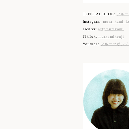
OFFICIAL BLOG:
フルー
Instagram:
mura_kami_ke
Twitter:
@fpmurakami
TikTok:
murkamikenji
Youtube:
フルーツポンチ