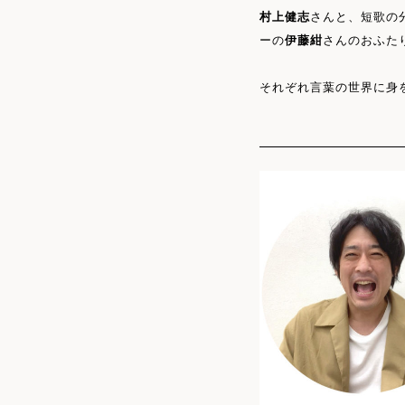
村上健志
さんと、短歌の
ーの
伊藤紺
さんのおふた
それぞれ言葉の世界に身