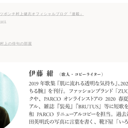
ツポンチ村上健志オフィシャルブログ『連載』
nji
村上の俳句の部屋