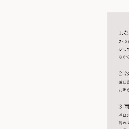
1
2～
少し
なか
2
連日
お出
3
革は
濡れ