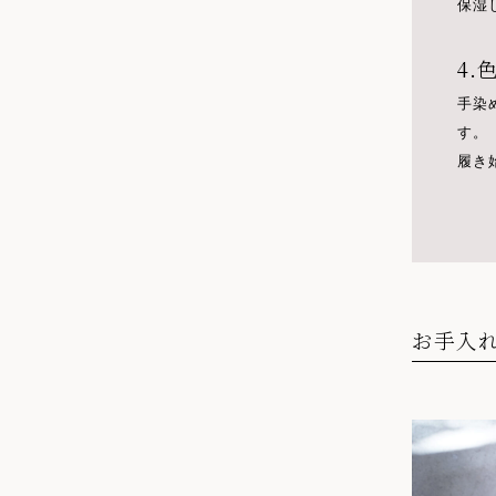
保湿
4
手染
す。
履き
お手入