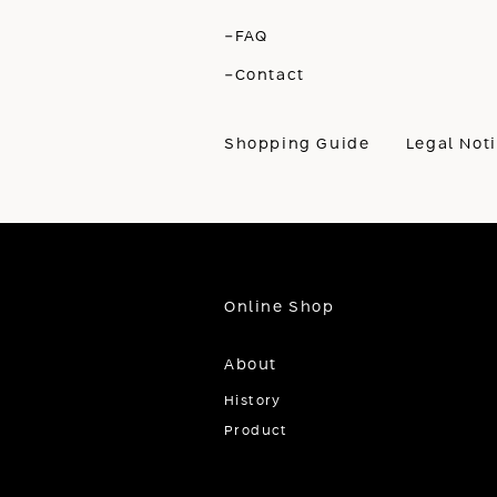
-FAQ
-Contact
Shopping Guide
Legal Not
Online Shop
About
History
Product