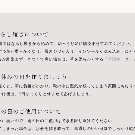
.ならし履きについて
3週間はならし履きから始めて、ゆっくり足に馴染ませてみてください。
ずつ革が柔らかくなり、履きジワが入り、インソールが沈み込み、ゆと
なか馴染まず、きつくて痛い場合は、革を柔らかくする「
革調整
」サー
.お休みの日を作りましょう
履くと、革に負担がかかり、靴の中に湿気が残ってしまう原因にもなり
かけ後は、1日ゆっくりと休ませてあげましょう。
.雨の日のご使用について
水に弱いので、雨の日のご使用はできる限り避けてください。
てしまった場合は、水分を拭き取って、風通しのいい日陰でしっかり乾